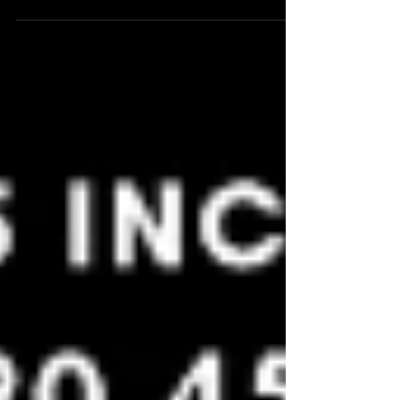
Reggio Emilia. Cerchio di Tamburi e Sonagli Sciamanici
per il Rinnovamento della Luce in noi, ore 17.00-19.00.
Cerimonia Maya di Cacao. Per l'espansione
dell'energia del cuore nell'inizio del nuovo ciclo solare,
ore 20.30.