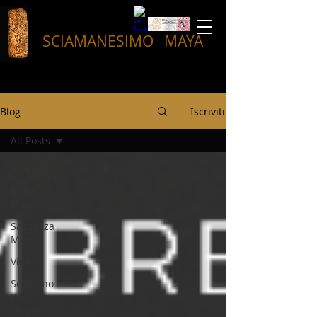
SCIAMANESIMO
MAYA
Blog
Iscriviti
All Posts
All Posts
Evento
Maya
Saggezza
Maya
Video
Sostegno
Popoli
Originali