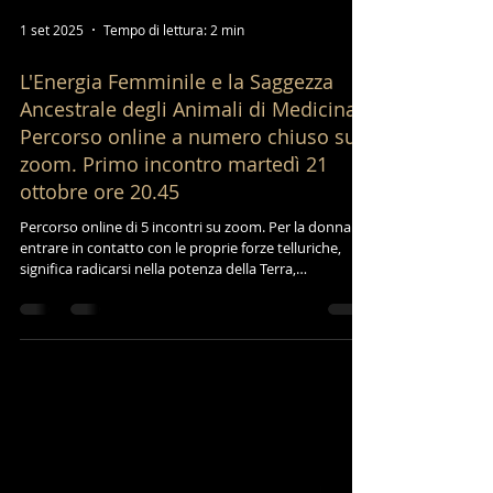
1 set 2025
Tempo di lettura: 2 min
L'Energia Femminile e la Saggezza
Ancestrale degli Animali di Medicina.
Percorso online a numero chiuso su
zoom. Primo incontro martedì 21
ottobre ore 20.45
Percorso online di 5 incontri su zoom. Per la donna
entrare in contatto con le proprie forze telluriche,
significa radicarsi nella potenza della Terra,
risvegliando un'energia ancestrale che risiede nel
memorie del proprio corpo e nell'istinto. In questi
incontri il contatto con le forze degli animali
accompagna la donna a risvegliare ed esplorare parti
di se in cui risiedono energie vitali fondamentali.