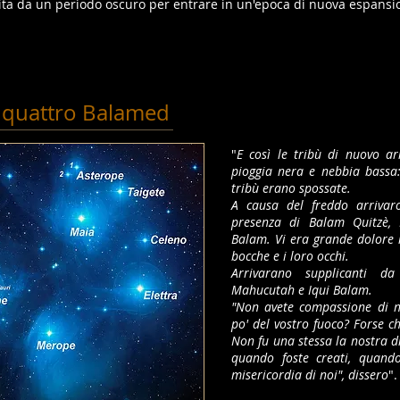
cita da un periodo oscuro per entrare in un'epoca di nuova espansi
 i quattro Balamed
"
E così le tribù di nuovo ar
pioggia nera e nebbia bassa: 
tribù erano spossate.
A causa del freddo arrivar
presenza di Balam Quitzè,
Balam. Vi era grande dolore ne
bocche e i loro occhi.
Arrivarano supplicanti d
Mahucutah e Iqui Balam.
"Non avete compassione di n
po' del vostro fuoco? Forse c
Non fu una stessa la nostra d
quando foste creati, quando
misericordia di noi", dissero
".