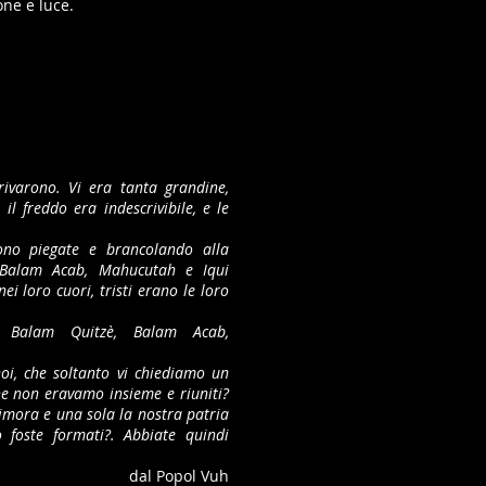
one e luce.
rivarono. Vi era tanta grandine,
il freddo era indescrivibile, e le
ono piegate e brancolando alla
 Balam Acab, Mahucutah e Iqui
i loro cuori, tristi erano le loro
a Balam Quitzè, Balam Acab,
oi, che soltanto vi chiediamo un
he non eravamo insieme e riuniti?
imora e una sola la nostra patria
 foste formati?. Abbiate quindi
dal Popol Vuh