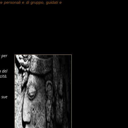
re personali e di gruppo, guidati e
a per
a del
cità.
 sue