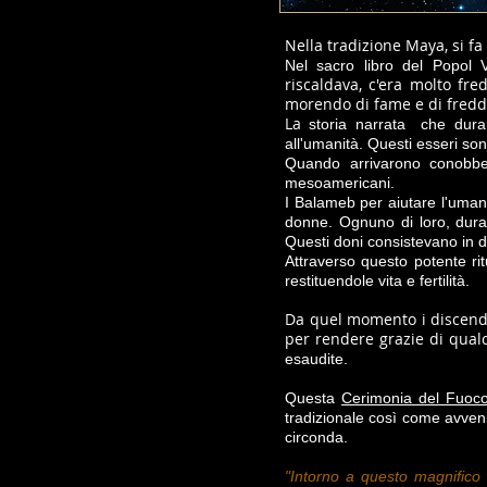
Nella tradizione Maya, si f
Nel sacro libro del Popol 
riscaldava, c'era molto fr
morendo di fame e di freddo
La
storia narrata che duran
all'umanità. Questi esseri so
Quando arrivarono conobbe
mesoamericani.
I Balameb per aiutare l'uman
donne. Ognuno di loro, duran
Questi doni consistevano in di
Attraverso questo potente ri
restituendole vita e fertilità.
Da quel momento i discenden
per rendere grazie di qualc
esaudite.
Questa
Cerimonia del Fuoc
tradizionale così come avveni
circonda.
"Intorno a questo magnifico