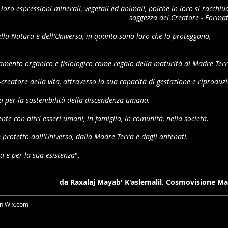
e loro espressioni minerali, vegetali ed animali, poichè in loro si racchiu
saggezza del Creatore - Forma
lla Natura e dell'Universo, in quanto sono loro che lo proteggono,
namento organico e fisiologico come regalo della maturità di Madre Terr
-creatore della vita, attraverso la sua capacità di gestazione e riproduz
ra per la sostenibilità della discendenza umana.
te con altri esseri umani, in famiglia, in comunità, nella società.
protetto dall'Universo, dalla Madre Terra e dagli antenati.
a e per la sua esistenza
".
da Raxalaj Mayab' K'aslemalil. Cosmovisione M
on
Wix.com