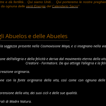
re e dà fertilità... Qui siamo Uniti... Qui porteremo le nostre preghie
o da ognuna delle
venti Energie
del
Calendario Sacro
"
.
li Abuelos e delle Abueles
 la saggezza presente nella Cosmovisione Maya, e ci insegnano nella vi
ione dell'allegria e della felicità e deriva dal movimento eterno della vit
Creatore - Formatore. Da qui attinge l'allegria e la feli
creazione originaria.
ne con la fonte originaria della vita, così come con ognuna delle
rensione della vita, dei suoi cicli e delle sue qualità.
turali di Madre Natura.