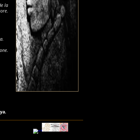
de la
tore.
a.
ione.
aya
.