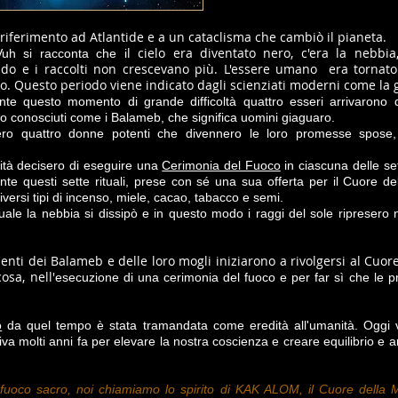
a riferimento ad Atlantide e a un cataclisma che cambiò il pianeta.
l cielo era diventato nero, c'era la nebbi
Vuh si racconta che i
eddo e i raccolti non crescevano più. L'essere umano era tornato
. Questo periodo viene indicato dagli scienziati moderni come la 
te questo momento di grande difficoltà quattro esseri arrivarono d
no conosciuti come i Balameb, che significa uomini giaguaro.
ro quattro donne potenti che divennero le loro promesse spose, 
ità decisero di eseguire una
Cerimonia del Fuoco
in ciascuna delle set
te questi sette rituali, prese con sé una sua offerta per il Cuore del
versi tipi di incenso, miele, cacao, tabacco e semi.
tuale la nebbia si dissipò e in questo modo i raggi del sole ripresero
ti dei Balameb e delle loro mogli iniziarono a rivolgersi al Cuore
osa, nell'
esecuzione di una cerimonia del fuoco e per far sì che le p
o
da quel tempo è stata tramandata come eredità all'umanità. Oggi 
va molti anni fa per elevare la nostra coscienza e creare equilibrio e ar
 fuoco sacro, noi chiamiamo lo spirito di KAK ALOM, il Cuore della 