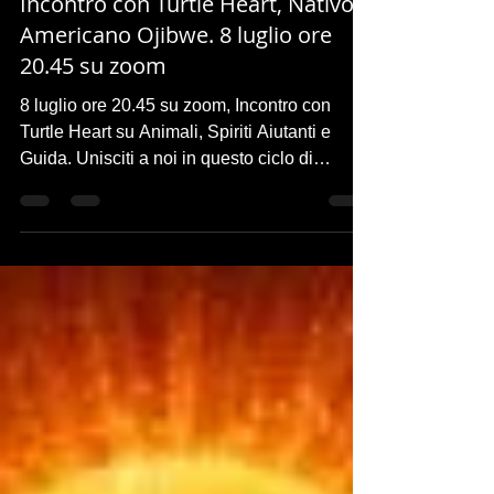
Animali, Spiriti Aiutanti e Guida.
Incontro con Turtle Heart, Nativo
Americano Ojibwe. 8 luglio ore
20.45 su zoom
8 luglio ore 20.45 su zoom, Incontro con
Turtle Heart su Animali, Spiriti Aiutanti e
Guida. Unisciti a noi in questo ciclo di
sessioni uniche e trasformative, ispirate alla
saggezza degli Anziani Ojibwe e agli
insegnamenti di Madre Terra, per imparare a
coltivare la conoscenza di sé e a connettercii
profondamente con il nostro spirito e il
mondo naturale.