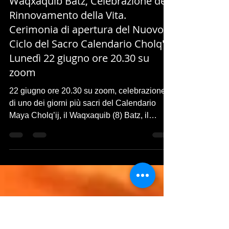
2 giu
Tempo di lettura: 2 min
Waqxaquib Batz, Celebrazione del
Rinnovamento della Vita.
Cerimonia di apertura del Nuovo
Ciclo del Sacro Calendario Cholq'ij.
Lunedì 22 giugno ore 20.30 su
zoom
22 giugno ore 20.30 su zoom, celebrazione
di uno dei giorni più sacri del Calendario
Maya Cholq’ij, il Waqxaquib (8) Batz, il
giorno in cui il filo della Creazione si rinnova
e un nuovo ciclo di 260 giorni prende vita.