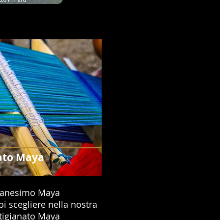
ato Maya
manesimo Maya
i scegliere nella nostra
rtigianato Maya