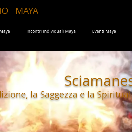
MO
MAYA
 Maya
Incontri Individuali Maya
Eventi Maya
Sciamane
dizione, la Saggezza e la Spiritual