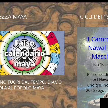
EZZA
MAYA
CICLI DEI 
Il Camm
Nawal A
Masch
lun 16 
Percorso di
con i Nawa
RNO FUORI DAL TEMPO. DIAMO
Lettura della Croce M
Cholq'ij. In
OLA AL POPOLO MAYA
Sacro Calendario Chol
2026 seguendo
d