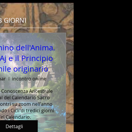
13 GIORNI
ino dell'Anima.
j e il Principio
ile originario
mar
incontro online
 Conoscenza Ancestrale 
l del Calendario Sacro 
aya secondo il
Il Calendario Cholq'ij come Codice
contri su zoom nell'anno 
q'ij
della Vita.
 i Cicli di tredici giorni 
el Calendario.
Dettagli