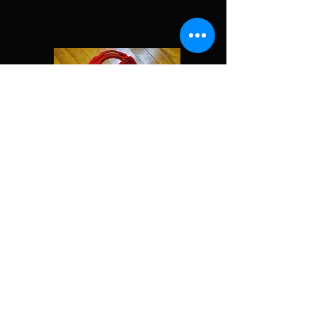
Borsa di cotone
Borsa estiva in cotone colore rosso con
fantasia tradizionale maya. L'altro lato è
in tinta unita color rosso. Corpo: larg. 41
cm x h 37 cm. Altezza manico 24 cm.