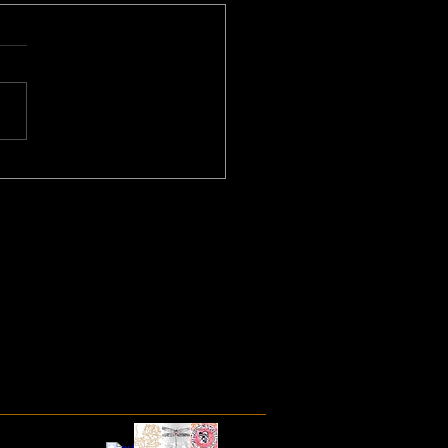
entazione del Viaggio -
nario Itinerante nelle
e Maya del Guatemala
ettembre 2025, lunedì 16
no 2025 ore 20.45