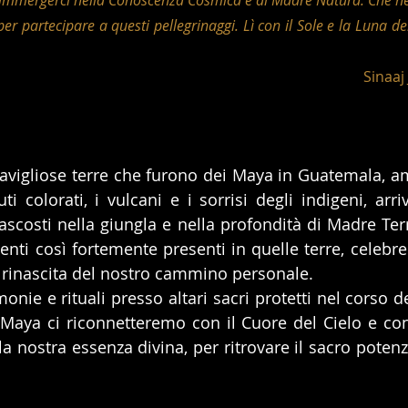
 immergerci nella Conoscenza Cosmica e di Madre Natura. Che nes
per partecipare a questi pellegrinaggi. Lì con il Sole e la Luna de
Sinaaj 
vigliose terre che furono dei Maya in Guatemala, am
uti colorati, i vulcani e i sorrisi degli indigeni, arri
scosti nella giungla e nella profondità di Madre Terr
enti così fortemente presenti in quelle terre, celebrer
 rinascita del nostro cammino personale.
onie e rituali presso altari sacri protetti nel corso del
aya ci riconnetteremo con il Cuore del Cielo e con 
 la nostra essenza divina, per ritrovare il sacro potenzi