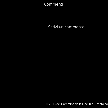
Commenti
Scrivi un commento...
Presentazione su Zoom 11
maggio ore 21.00. Sul
Cammino della Saggezza
Ancestrale nelle Terre Maya
dal 2 al 12 agosto 2025.
Viaggio - Seminario
Itinerante in Messico.
© 2013 del Cammino della Libellula. Creato c