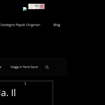
Sostegno Popoli Originari
Blog
a
Viaggi in Terre Sacre
. Il
1