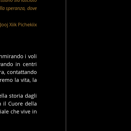
suno sia lasciato 
lla speranza, dove 
Jooj Xiik Pichekiix
mirando i voli 
vando in centri 
a, contattando 
emo la vita, la 
la storia dagli 
il Cuore della 
ale che vive in 