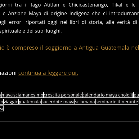
orni tra il lago Atitlan e Chicicastenango, Tikal e le 
 e Anziane Maya di origine indigena che ci introdurranno,
li errori riportati oggi nei libri di storia, alla verità di
pirituale e dei suoi luoghi.
io è compreso il soggiorno a Antigua Guatemala nell
azioni 
continua a leggere qui.
a
maya
sciamanesimo
crescita personale
calendario maya cholq'ij
pu
no
viaggio
guatemala
sacerdote maya
sciamana
seminario itinerante
ya