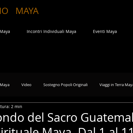
MO
MAYA
 Maya
Incontri Individuali Maya
Eventi Maya
 Maya
Video
Sostegno Popoli Originali
Viaggi in Terra May
tura: 2 min
ondo del Sacro Guatemala
rituale Maya. Dal 1 al 1