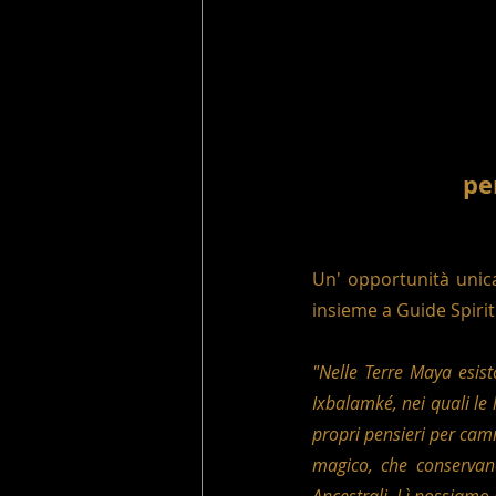
pe
Un' opportunità unica
insieme a Guide Spirit
"Nelle Terre Maya esisto
Ixbalamké, nei quali le l
propri pensieri per camm
magico, che conservano