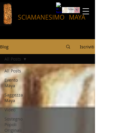
SCIAMANESIMO
MAYA
Blog
Iscriviti
All Posts
All Posts
Evento
Maya
Saggezza
Maya
Video
Sostegno
Popoli
Originali