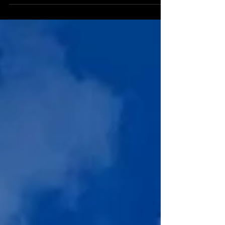
scoperta e connessione in Sardegna con l'antico
Popolo dei Giganti e le Stelle.