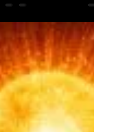
su Animali, Spiriti Aiutanti e Guida. Unisciti a noi in
questo ciclo di sessioni uniche e trasformative,
ispirate alla saggezza degli Anziani Ojibwe e agli
insegnamenti di Madre Terra, per imparare a coltivare
la conoscenza di sé e a connettercii profondamente
con il nostro spirito e il mondo naturale.