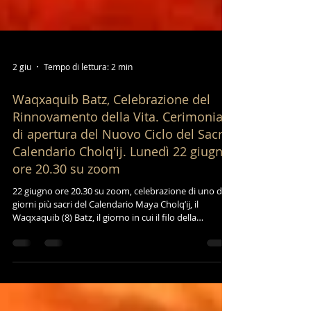
2 giu
Tempo di lettura: 2 min
Waqxaquib Batz, Celebrazione del
Rinnovamento della Vita. Cerimonia
di apertura del Nuovo Ciclo del Sacro
Calendario Cholq'ij. Lunedì 22 giugno
ore 20.30 su zoom
22 giugno ore 20.30 su zoom, celebrazione di uno dei
giorni più sacri del Calendario Maya Cholq’ij, il
Waqxaquib (8) Batz, il giorno in cui il filo della
Creazione si rinnova e un nuovo ciclo di 260 giorni