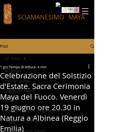
SCIAMANESIMO
MAYA
Post
All Posts
1 giu
Tempo di lettura: 4 min
All Posts
Celebrazione del Solstizio
Evento Maya
d'Estate. Sacra Cerimonia
Saggezza Maya
Maya del Fuoco. Venerdì
Video
19 giugno ore 20.30 in
Sostegno Popoli Originali
Natura a Albinea (Reggio
Viaggi in Terra Maya
Emilia)
Viaggi in Terre Sacre