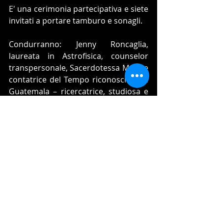
E' una cerimonia partecipativa e siete 
invitati a portare tamburo e sonagli.
Condurranno: Jenny Roncaglia, 
laureata in Astrofisica, counselor 
transpersonale, Sacerdotessa Maya e 
contatrice del Tempo riconosciuta in 
Guatemala – ricercatrice, studiosa e 
praticante di sciamanesimo. Si 
occupa in particolare della tradizione 
ancestrale in Messico e Guatemala, 
attraverso lo studio e la pratica della 
Cosmovisione Maya, del Sacro 
Calendario (Cholq’ij), il recupero della 
saggezza femminile con Anziane del 
lago Atitilan. Segue gli insegnamenti 
di Turtle Heart, Wabeeno Ojibwe del 
Nord America e dei Mapuche in Sud 