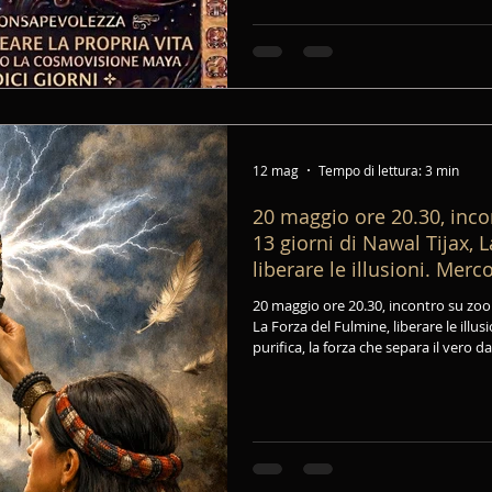
12 mag
Tempo di lettura: 3 min
20 maggio ore 20.30, inco
13 giorni di Nawal Tijax, 
liberare le illusioni. Mer
PERCORSO SUI NAWAL DE
20 maggio ore 20.30, incontro su zoom 
CHOLQ'IJ
La Forza del Fulmine, liberare le illusi
purifica, la forza che separa il vero da
dal superfluo. Secondo la Cosmovisio
Non ferisce: guarisce. Non divide: dis