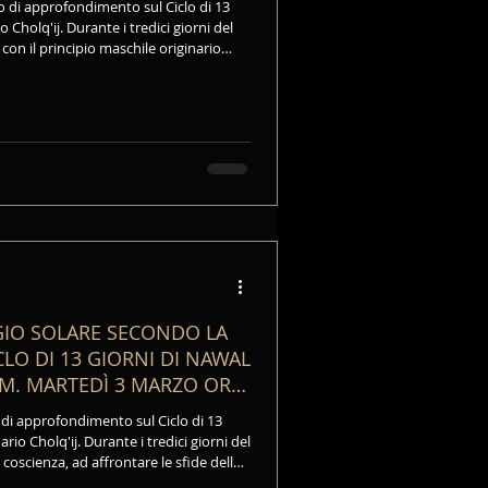
 di approfondimento sul Ciclo di 13
 Cholq'ij. Durante i tredici giorni del
e con il principio maschile originario
cende la biologia e le convenzioni
arità della direzione, dell'utilizzo del
mento costante.
GGIO SOLARE SECONDO LA
LO DI 13 GIORNI DI NAWAL
M. MARTEDÌ 3 MARZO ORE
AWAL DEL CALENDARIO MAYA
di approfondimento sul Ciclo di 13
rio Cholq'ij. Durante i tredici giorni del
la coscienza, ad affrontare le sfide della
onanza interiore. È la chiarezza che