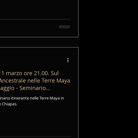
ricordandoci che non siamo qui per farci
a per irradiare la nostra essenza
1 marzo ore 21.00. Sul
ncestrale nelle Terre Maya
iaggio - Seminario
e Chiapas.