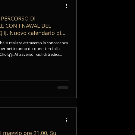
 PERCORSO DI
E CON I NAWAL DEL
j. Nuovo calendario di
che si realizza attraverso la conoscenza
i permetteranno di connetterci alla
cli di tredici
li dei Nawal, antiche Energie, fondanti
o a vivere in armonia con noi stessi e
 maggio ore 21.00. Sul