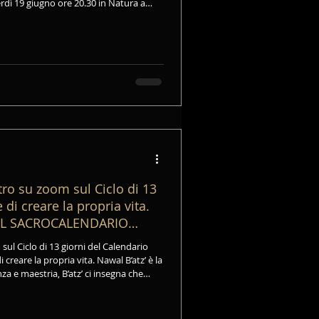
rdì 19 giugno ore 20.30 in Natura a
tro su zoom sul Ciclo di 13
 di creare la propria vita.
EL SACROCALENDARIO
sul Ciclo di 13 giorni del Calendario
 creare la propria vita. Nawal B’atz’ è la
nza e maestria, B’atz’ ci insegna che
le forze cosmiche e alle forze della
noi.