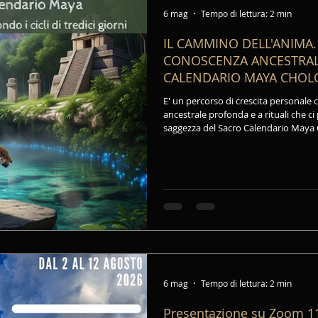
6 mag
Tempo di lettura: 2 min
IL CAMMINO DELL'ANIMA.
CONOSCENZA ANCESTRAL
CALENDARIO MAYA CHOLQ'i
incontri anno 2026.
E' un percorso di crescita personale 
ancestrale profonda e a rituali che c
saggezza del Sacro Calendario Maya Cholq'ij. Attraverso i ci
giorni, esploreremo le Forze Universa
questo spazio-tempo, che ci insegnan
con il mondo che ci circonda.
6 mag
Tempo di lettura: 2 min
Presentazione su Zoom 11