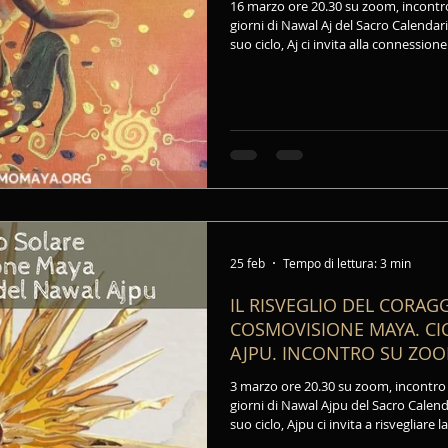
16 marzo ore 20.30 su zoom, incontro
CHOLQ'IJ
giorni di Nawal Aj del Sacro Calendario
suo ciclo, Aj ci invita alla connession
come forza cosmica primaria che tras
sociali: è un’energia che incarna la pol
potere e della fermezza nel rinnova
25 feb
Tempo di lettura: 3 min
IL RISVEGLIO DEL CORA
COSMOVISIONE MAYA. CIC
AJPU. INCONTRO SU ZOO
20.30. PERCORSO SUI N
3 marzo ore 20.30 su zoom, incontro 
CHOLQ'IJ
giorni di Nawal Ajpu del Sacro Calenda
suo ciclo, Ajpu ci invita a risvegliare 
vita espandendo la presenza e la padr