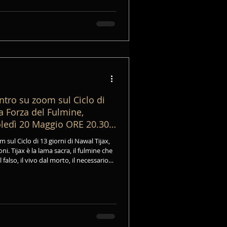
ntro su zoom sul Ciclo di
La Forza del Fulmine,
coledì 20 Maggio ORE 20.30.
L CALENDARIO MAYA
sul Ciclo di 13 giorni di Nawal Tijax,
oni. Tijax è la lama sacra, il fulmine che
l falso, il vivo dal morto, il necessario
ne Maya, Tijax non distrugge: libera.
tingue.