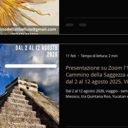
sorge oltre i labirinti del pensiero, 
schiacciare dalle ombre del mondo, m
solare.
11 feb
Tempo di lettura: 2 min
Presentazione su Zoom l'1
Cammino della Saggezza A
dal 2 al 12 agosto 2025. V
Itinerante in Messico.
Dal 2 al 12 agosto 2026, viaggio - seminario itinerante nelle Terre Maya in
Messico, tra Quintana Roo, Yucatan 