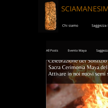
SCIAMANESI
Chi siamo
Saggezza
All Posts
Evento Maya
Saggezz
Viaggi in Terre Sacre