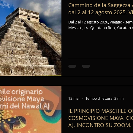
Cammino della Saggezza A
dal 2 al 12 agosto 2025. V
Itinerante in Messico.
Dal 2 al 12 agosto 2026, viaggio - seminario itinerante nelle Terre Maya in
Messico, tra Quintana Roo, Yucatan 
12 mar
Tempo di lettura: 2 min
IL PRINCIPIO MASCHILE 
COSMOVISIONE MAYA. CIC
AJ. INCONTRO SU ZOOM.
20.30. PERCORSO SUI N