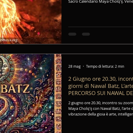
Sacro Calendario Maya Cholq'ij. Vene
Albinea (Reggio Emilia)
28 mag
Tempo di lettura: 2 min
2 Giugno ore 20.30, incon
giorni di Nawal Batz, L'arte
PERCORSO SUI NAWAL D
MAYA CHOLQ'IJ
2 giugno ore 20.30, incontro su zoom 
Maya Cholq'ij con Nawal Batz, l'arte di
vibrazione della gioia è arte, intellige
creare significa far danzare insieme al
natura che vivono in noi e attorno a 