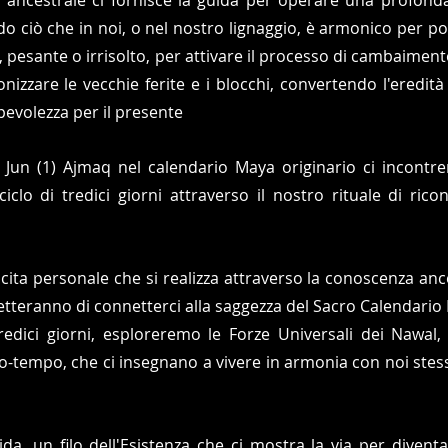
o ciò che in noi, o nel nostro lignaggio, è armonico per por
 pesante o irrisolto, per attivare il processo di cambaiment
nizzare le vecchie ferite e i blocchi, convertendo l'eredità
pevolezza per il presente
 Jun (1) Ajmaq nel calendario Maya originario ci incontre
iclo di tredici giorni attraverso il nostro rituale di rico
scita personale che si realizza attraverso la conoscenza anc
metteranno di connetterci alla saggezza del Sacro Calendario 
 tredici giorni, esploreremo le Forze Universali dei Nawal, 
o-tempo, che ci insegnano a vivere in armonia con noi stess
a, un filo dell'Esistenza che ci mostra la via per divent