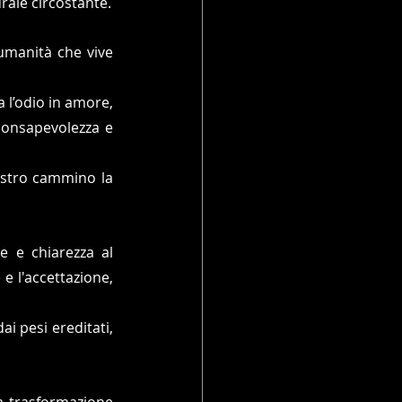
rale circostante.
umanità che vive 
 l’odio in amore, 
 consapevolezza e 
stro cammino la 
 e chiarezza al 
e l'accettazione, 
i pesi ereditati, 
a trasformazione 