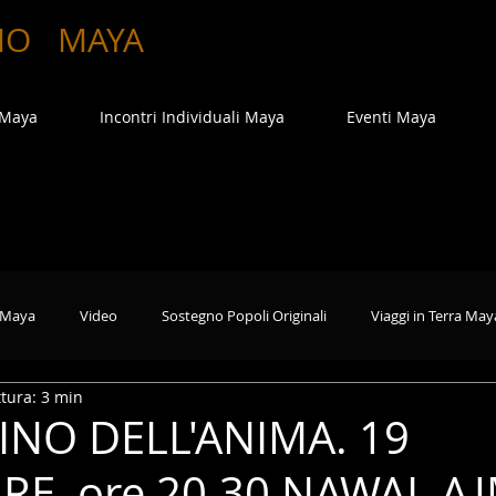
MO
MAYA
 Maya
Incontri Individuali Maya
Eventi Maya
 Maya
Video
Sostegno Popoli Originali
Viaggi in Terra May
tura: 3 min
INO DELL'ANIMA. 19
E, ore 20.30 NAWAL AJ