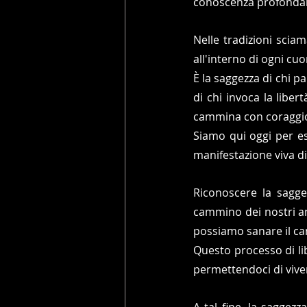
conoscenza profondamen
Nelle tradizioni scia
all'interno di ogni cuo
È la saggezza di chi pa
di chi invoca la liber
cammina con coraggio
Siamo qui oggi per e
manifestazione viva d
Riconoscere la sagge
cammino dei nostri ant
possiamo sanare il ca
Questo processo di lib
permettendoci di viver
A tal fine, la saggez