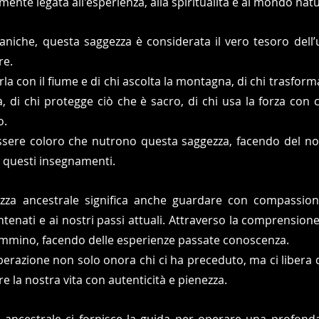
te legata all'esperienza, alla spiritualità e al mondo natu
maniche, questa saggezza è considerata il vero tesoro dell’
re. 
rla con il fiume e di chi ascolta la montagna, di chi trasforma
tà, di chi protegge ciò che è sacro, di chi usa la forza con
. 
ssere coloro che nutrono questa saggezza, facendo del no
i questi insegnamenti.
zza ancestrale significa anche guardare con compassione
enati e ai nostri passi attuali. Attraverso la comprensione 
mmino, facendo delle esperienze passate conoscenza. 
erazione non solo onora chi ci ha preceduto, ma ci libera da
e la nostra vita con autenticità e pienezza.
za ancestrale ci fornisce la guida per operare una profond