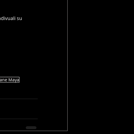
divuali su 
iane Maya