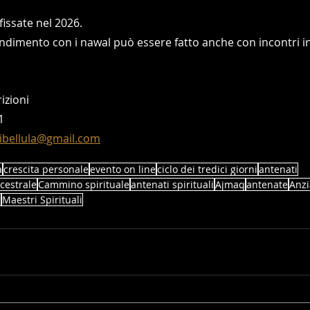
issate nel 2026.
ndimento con i nawal può essere fatto anche con incontri in
izioni 
1
ibellula@gmail.com
a
crescita personale
evento on line
ciclo dei tredici giorni
antenati
ncestrale
Cammino spirituale
antenati spirituali
Ajmaq
antenate
Anz
q
Maestri Spirituali