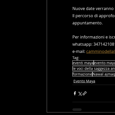
Nuove date verranno f
Il percorso di approfo
appuntamento. 
Per informazioni e iscr
whatsapp: 347142108
e-mail: 
camminodellal
Tag:
eventi maya
evento may
le voci della saggezza a
formazione
Nawal ajma
Evento Maya