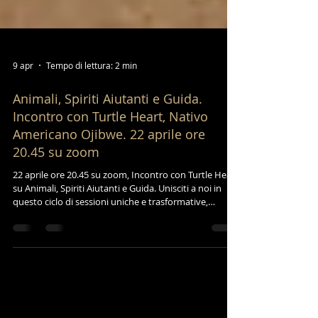
9 apr
Tempo di lettura: 2 min
Animali, Spiriti Aiutanti e Guida.
Incontro con Turtle Heart, Nativo
Americano Ojibwe. 22 aprile ore
20.45 su zoom
22 aprile ore 20.45 su zoom, Incontro con Turtle Heart
su Animali, Spiriti Aiutanti e Guida. Unisciti a noi in
questo ciclo di sessioni uniche e trasformative,
ispirate alla saggezza degli Anziani Ojibwe e agli
insegnamenti di Madre Terra, per imparare a coltivare
la conoscenza di sé e a connettercii profondamente