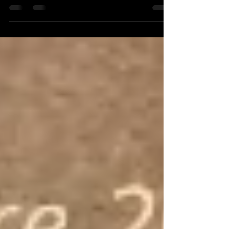
su Animali, Spiriti Aiutanti e Guida. Unisciti a noi in
questo ciclo di sessioni uniche e trasformative,
ispirate alla saggezza degli Anziani Ojibwe e agli
insegnamenti di Madre Terra, per imparare a coltivare
la conoscenza di sé e a connettercii profondamente
con il nostro spirito e il mondo naturale.