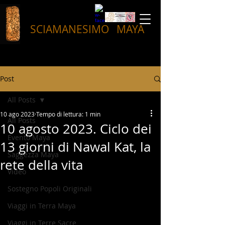
SCIAMANESIMO
MAYA
Post
All Posts
10 ago 2023
Tempo di lettura: 1 min
All Posts
10 agosto 2023. Ciclo dei
Evento Maya
13 giorni di Nawal Kat, la
Saggezza Maya
rete della vita
Video
Sostegno Popoli Originali
Viaggi in Terra Maya
Viaggi in Terre Sacre