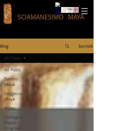
SCIAMANESIMO
MAYA
Blog
Iscriviti
All Posts
All Posts
Evento
Maya
Saggezza
Maya
Video
Sostegno
Popoli
Originali