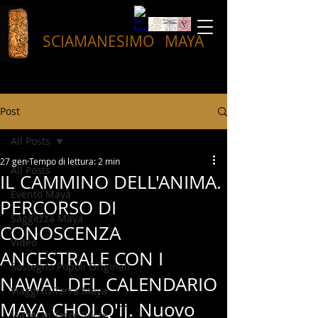
SCIAMANESIMO
MAYA
Post
All Posts
27 gen
Tempo di lettura: 2 min
All Posts
IL CAMMINO DELL'ANIMA.
Evento Maya
PERCORSO DI
Saggezza Maya
CONOSCENZA
Video
ANCESTRALE CON I
Sostegno Popoli Originali
NAWAL DEL CALENDARIO
Viaggi in Terra Maya
MAYA CHOLQ'ij. Nuovo
Viaggi in Terre Sacre