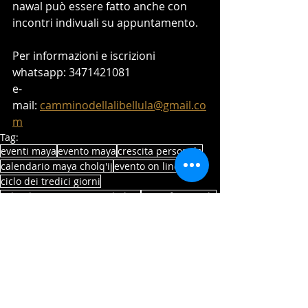
nawal può essere fatto anche con 
incontri indivuali su appuntamento. 
Per informazioni e iscrizioni 
whatsapp: 3471421081
e-
mail: 
camminodellalibellula@gmail.co
m
Tag:
eventi maya
evento maya
crescita personale
calendario maya cholq'ij
evento on line
ciclo dei tredici giorni
calendario sacro maya cholq'ij
sacro femminile
Nawal Ix
principio femminile
Evento Maya