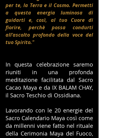
per te, la Terra e il Cosmo. Permetti 
a questa energia luminosa di 
guidarti e, così, al tuo Cuore di 
fiorire, perchè possa condurti 
all'ascolto profondo della voce del 
tuo Spirito."
In questa celebrazione saremo 
riuniti in una profonda 
meditazione facilitata dal Sacro 
Cacao Maya e da IX BALAM CHAY, 
il Sacro Teschio di Ossidiana.
Lavorando con le 20 energie del 
Sacro Calendario Maya così come 
da millenni viene fatto nel rituale 
della Cerimonia Maya del Fuoco, 