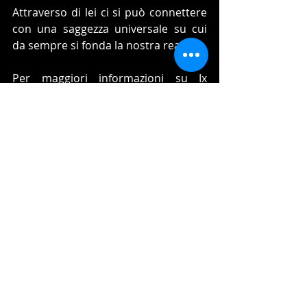
Attraverso di lei ci si può connettere 
con una saggezza universale su cui 
da sempre si fonda la nostra realtà.
Per maggiori informazioni su Ix 
Balam Chay 
clicca qui
.
Partecipazione alla Cerimonia
L'esperienza è favorita da una minima 
preparazione che sarà comunicata al 
momento dell'iscrizione. 
La partecipazione è fortemente 
sconsigliata a persone che soffrono 
di gravi problemi cardiaci e/o che 
stanno all'attuale assumendo 
psicofarmarci e/o a cui è stata 
comunque diagnosticata una grave 