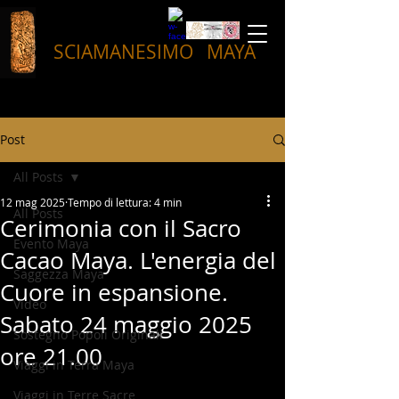
SCIAMANESIMO
MAYA
Post
All Posts
12 mag 2025
Tempo di lettura: 4 min
All Posts
Cerimonia con il Sacro
Evento Maya
Cacao Maya. L'energia del
Saggezza Maya
Cuore in espansione.
Video
Sabato 24 maggio 2025
Sostegno Popoli Originali
ore 21.00
Viaggi in Terra Maya
Viaggi in Terre Sacre