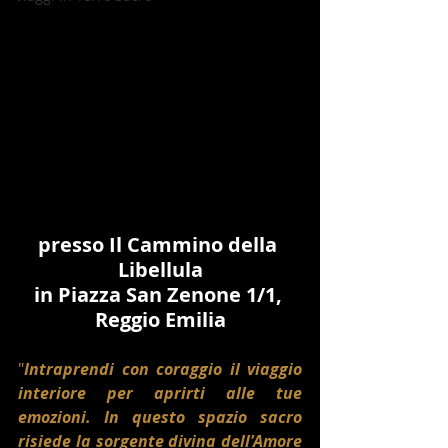
presso Il Cammino della 
Libellula
in Piazza San Zenone 1/1, 
Reggio Emilia
"
Intraprendi con coraggio il viaggio 
interiore per aprirti alle tue 
emozioni. In questo spazio sacro 
risiede la sorgente divina dell'Amore 