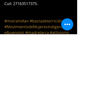
Cuil: 27163517375.
#moiramillan
#bastadeterricidio
#MovimientodeMujeresIndigenaspor
elbuenvivir
#madreterra
#attivismo
#natura
#mapuche
Tag:
madre terra
attivismo
attivista
moira millan
popoli originali
movimiento mujeres indigenas buen vivir
terricidio
Sostegno Popoli Originali