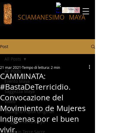
SCIAMANESIMO
MAYA
Post
All Posts
21 mar 2021
Tempo di lettura: 2 min
All Posts
CAMMINATA:
Evento Maya
#BastaDeTerricidio.
Saggezza Maya
Convocazione del
Video
Movimiento de Mujeres
Sostegno Popoli Originali
Indigenas por el buen
Viaggi in Terra Maya
vivir.
Viaggi in Terre Sacre