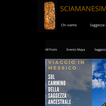
SCIAMANESI
Chi siamo
Saggezza
All Posts
Evento Maya
Saggezz
Viaggi in Terre Sacre