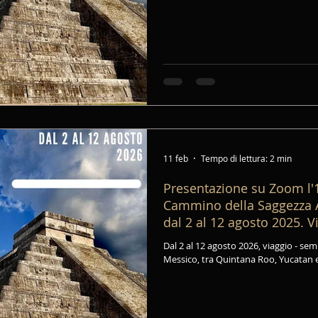
11 feb
Tempo di lettura: 2 min
Presentazione su Zoom l'1
Cammino della Saggezza A
dal 2 al 12 agosto 2025. V
Itinerante in Messico.
Dal 2 al 12 agosto 2026, viaggio - seminario itinerante nelle Terre Maya in
Messico, tra Quintana Roo, Yucatan 