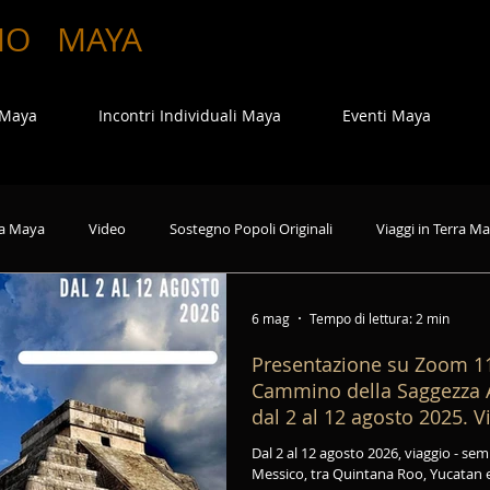
MO
MAYA
 Maya
Incontri Individuali Maya
Eventi Maya
a Maya
Video
Sostegno Popoli Originali
Viaggi in Terra M
6 mag
Tempo di lettura: 2 min
Presentazione su Zoom 11
Cammino della Saggezza A
dal 2 al 12 agosto 2025. V
Itinerante in Messico.
Dal 2 al 12 agosto 2026, viaggio - seminario itinerante nelle Terre Maya in
Messico, tra Quintana Roo, Yucatan 