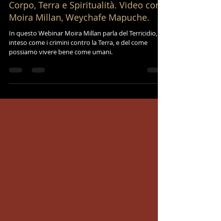
13 apr 2021
Tempo di lettura: 2 min
Corpo, Terra e Spiritualità. Video con
Moira Millan, Weychafe Mapuche.
In questo Webinar Moira Millan parla del Terricidio,
inteso come i crimini contro la Terra, e del come
possiamo vivere bene come umani.