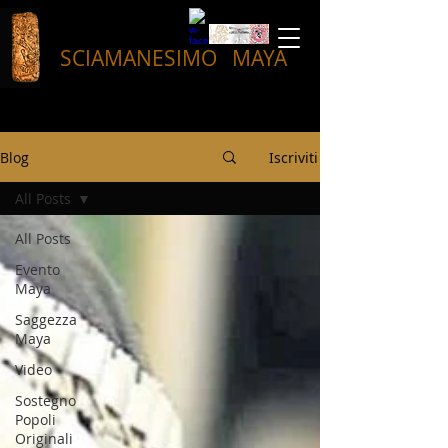
SCIAMANESIMO
MAYA
Blog
Iscriviti
All Posts
All Posts
Evento
Maya
Saggezza
Maya
Video
Sostegno
Popoli
Originali