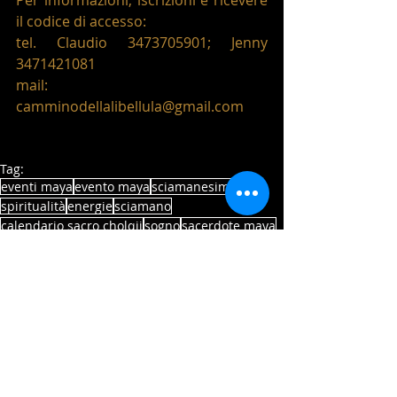
Per informazioni, iscrizioni e ricevere 
il codice di accesso:
tel. Claudio 3473705901; Jenny 
3471421081
mail: 
camminodellalibellula@gmail.com
Tag:
eventi maya
evento maya
sciamanesimo
spiritualità
energie
sciamano
calendario sacro cholqji
sogno
sacerdote maya
laboratorio sogni
esperienziale
Evento Maya