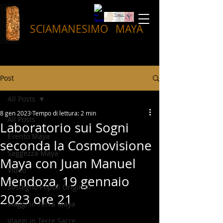
SCIAMANESIMO
MAYA
Post
All Posts
8 gen 2023
Tempo di lettura: 2 min
All Posts
Laboratorio sui Sogni
Evento Maya
seconda la Cosmovisione
Saggezza Maya
Maya con Juan Manuel
Video
Mendoza, 19 gennaio
Sostegno Popoli Originali
2023 ore 21
Viaggi in Terra Maya
Viaggi in Terre Sacre