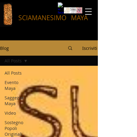
SCIAMANESIMO
MAYA
Blog
Iscriviti
All Posts
All Posts
Evento
Maya
Saggezza
Maya
Video
Sostegno
Popoli
Originali