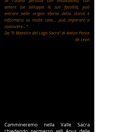
Se l'uomo persiste con entusiasmo, con
amore (se sviluppa le sue facoltà), può
entrare nelle origini eterne della storia e
informarsi su molte cose... può imparare a
conoscere...".
Da "Il Maestro del Lago Sacro" di Anton Ponce
de Leon
Cammineremo nella Valle Sacra
chiedendo permesso agli Apus delle