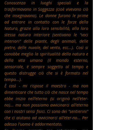
Conoscenza in luoghi speciali e la
trasformavano in Saggezza (cioè vivevano ciò
che insegnavano). Le donne furono le prime
ad entrare in contatto con le forze della
Natura, grazie alla loro sensibilità, alla loro
stessa natura interiore (sentivano le "voci
interiori" delle piante, degli animali, delle
pietre, delle nuvole, del vento, ecc...). Così si
conobbe meglio la spiritualità della natura e
della vita umana (il mondo esterno,
sensoriale, è sempre soggetto al tempo e
questo distrugge ciò che si è formato nel
tempo...).
È così - mi rispose il maestro - ma non
dimenticare che tutto ciò che nasce nel tempo
ebbe inizio nell'eterno (si originò nell'eter-
no)... ma non possiamo avvicinarci all'eterno
con i nostri sensi fisici. Ci sono dei "sentierini"
che ci aiutano ad avvicinarci all'eter-no... Per
adesso l'uomo è addormentato.