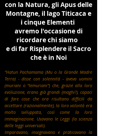
con la Natura, gli Apus delle
Montagne, il lago Titicaca e
i cinque Elementi
avremo l'occasione di
ricordare chi siamo
e di far Risplendere il Sacro
che è in Noi
"Hatun Pachamama (Mu o la Grande Madre
Terra) - disse con solennità - aveva uomini
(muriani o "lemuriani") che, grazie alla loro
evoluzione, erano già grandi (maghi?), capaci
di fare cose che ora risultano difficili da
accettare (razionalmente), la loro volontà era
molto sviluppata, così come la loro
immaginazione. Usavano le Leggi (la scienza
delle leggi universali).
Imparavano, insegnavano e praticavano la