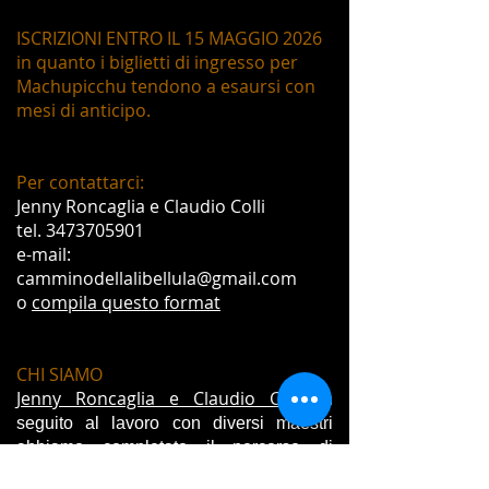
ISCRIZIONI ENTRO IL 15 MAGGIO 2026
in quanto i biglietti di ingresso per
Machupicchu tendono a esaursi con
mesi di anticipo.
Per contattarci:
Jenny Roncaglia e Claudio Colli
tel. 3473705901
e-mail:
camminodellalibellula@gmail.com
o
compila questo format
CHI SIAMO
Jenny Roncaglia e Claudio Colli
i
n
seguito al lavoro con diversi maestri
abbiamo completato il percorso di
iniziazione e apprendistato e siamo