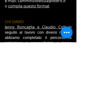
e-mail: camminolibellula@libero.it
o
compila questo format
CHI SIAMO
Jenny Roncaglia e Claudio Colli
i
n
seguito al lavoro con diversi maestri
abbiamo completato il percorso di
iniziazione e apprendistato e siamo
Ajq’ij
riconosciuti in Guatemala come
Maya, Guide Spirituali Maya e
Sacerdoti del Tempo Maya.
Abbiamo
avuto la possibilità di
incontrare e apprendere da diversi
Anziani e Anziane della Tradizione
Maya Guatemalteca e Messicana.