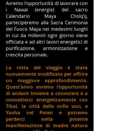
Avremo l'opportunità di lavorare con
i Nawal (energie) del sacro
Calendario Maya Cholq’ij,
parteciperemo alla Sacra Cerimonia
del Fuoco Maya nei medesimi luoghi
in cui da millenni ogni giorno viene
officiata e ad altri lavori energetici di
purificazione, armonizzazione e
crescita personale.
La rotta del viaggio è stata
nuovamente modificata per offrire
un maggiore approfondimento.
Quest'anno avremo l'opportunità
di andare Insieme a conoscere e a
connetterci energeticamente con
Tikal, la città delle mille voci, e
Yaxha nel Peten e potremo
perderci nella potente
manifestazione di madre natura