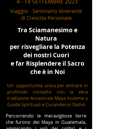
4 - 14 SETTEMBRE 2023
Viaggio - Seminario Itinerante
di Crescita Personale
Tra Sciamanesimo e
Natura
per risvegliare la Potenza
dei nostri Cuori
e far Risplendere il Sacro
che è in Noi
Un' opportunità unica per entrare in
profondo contatto con la vera
tradizi
one Ancestrale Maya insieme a
Guide Spirituali
e Curanderos Nativi.
Percorrendo le meravigliose terre
che furono dei Maya in Guatemala,
ammirando i voli dei colibrì e i