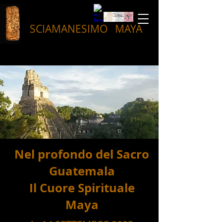
SCIAMANESIMO
MAYA
Nel profondo del Sacro
Guatemala
Il Cuore Spirituale
Maya