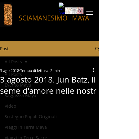
SCIAMANESIMO
MAYA
Post
All Posts
3 ago 2018
Tempo di lettura: 2 min
All Posts
3 agosto 2018. Jun Batz, il
Evento Maya
seme d'amore nelle nostr
Saggezza Maya
Video
Sostegno Popoli Originali
Viaggi in Terra Maya
Viaggi in Terre Sacre