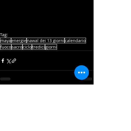
Tag:
maya
energie
nawal dei 13 giorni
calendario
fuoco
sacro
ciclo
tredici
giorni
Post recenti
Mostra tutti