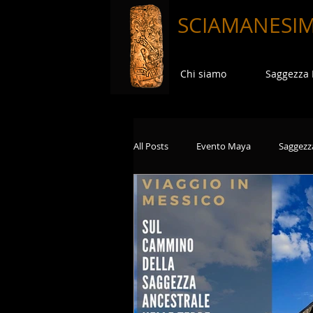
SCIAMANESI
Chi siamo
Saggezza
All Posts
Evento Maya
Saggezz
Viaggi in Terre Sacre