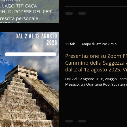
11 feb
Tempo di lettura: 2 min
Presentazione su Zoom l'1
Cammino della Saggezza A
dal 2 al 12 agosto 2025. V
Itinerante in Messico.
Dal 2 al 12 agosto 2026, viaggio - seminario itinerante nelle Terre Maya in
Messico, tra Quintana Roo, Yucatan 