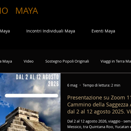
MO
MAYA
 Maya
Incontri Individuali Maya
Eventi Maya
a Maya
Video
Sostegno Popoli Originali
Viaggi in Terra M
6 mag
Tempo di lettura: 2 min
Presentazione su Zoom 11
Cammino della Saggezza A
dal 2 al 12 agosto 2025. V
Itinerante in Messico.
Dal 2 al 12 agosto 2026, viaggio - seminario itinerante nelle Terre Maya in
Messico, tra Quintana Roo, Yucatan 