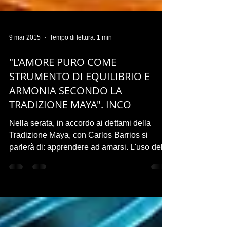
9 mar 2015
Tempo di lettura: 1 min
"L'AMORE PURO COME
STRUMENTO DI EQUILIBRIO E
ARMONIA SECONDO LA
TRADIZIONE MAYA". INCO
Nella serata, in accordo ai dettami della
Tradizione Maya, con Carlos Barrios si
parlerà di: apprendere ad amarsi. L'uso della
nostra...