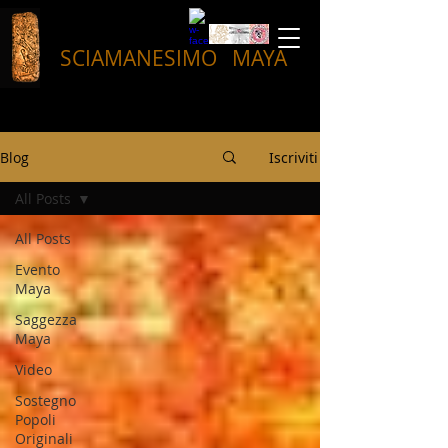
SCIAMANESIMO
MAYA
Blog
Iscriviti
All Posts
All Posts
Evento
Maya
Saggezza
Maya
Video
Sostegno
Popoli
Originali