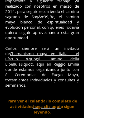
importante y siguiente trabajo ya
realizado con nosotros en marzo de
2014, para seguir recorriendo el camino
sagrado de Saq&#39;Be, el camino
maya blanco de espiritualidad y
evolución personal, con quienes Todavía
quiero seguir aprovechando esta gran
oportunidad.
Carlos siempre será un invitado
de
Chamanismo maya en Italia - el
Círculo &quot;Il Camino della
Libellula&quot;
, aquí en Reggio Emilia
donde estamos organizando junto con
él: Ceremonias de Fuego Maya,
tratamientos individuales y consultas y
seminarios.
Para ver el calendario completo de
actividades
haga clic aquí
o sigue
leyendo
.