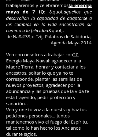
trabajaremos y celebraremos
la energía
maya de 7 IQ
: &quot;
aquellos que
desarrollan la capacidad de adaptarse a
los cambios en la vida encontrarán su
camino a la felicidad
&quot;.
de Na&#39;o Tzij, Palabras de Sabiduría,
Agenda Maya 2014
Ven con nosotros a trabajar con
20
Energía Maya-Nawal
: agradecer a la
Madre Tierra, honrar y contactar a los
ancestros, soltar lo que ya no te
corresponde, plantar las semillas de
nuevos proyectos, agradecer por la
abundancia y las pruebas que la vida te
está trayendo, pedir protección y
sanación. ..
Ven y une tu voz a la nuestra y haz tus
peticiones personales... Juntos
mantenemos vivo el fuego del Espíritu,
tal como lo han hecho los Ancianos
durante siglos.