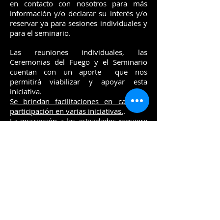
en contacto con nosotros para más
información y/o declarar su interés y/o
reservar ya para sesiones individuales y
para el seminario.
Las reuniones individuales, las
Ceremonias del Fuego y el Seminario
cuentan con un aporte que nos
permitirá viabilizar y apoyar esta
iniciativa.
Se brindan facilitaciones en caso de
participación en varias iniciativas.
.
La inscripción a las actividades requiere
el pago de un depósito.
Para más información e inscripciones
no dudes en contactar con
contáctenos
aquí
o para contactar con la Asociación
que albergará el evento.
POR FAVOR RECUERDE QUE REGGIO
EMILIA AHORA CUENTA CON UNA
ESTACIÓN DE FERROCARRIL DE ALTA