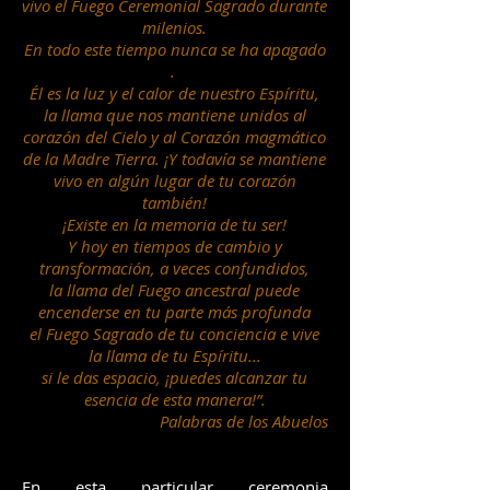
vivo el Fuego Ceremonial Sagrado durante
milenios.
En todo este tiempo nunca se ha apagado
.
Él es la luz y el calor de nuestro Espíritu,
la llama que nos mantiene unidos al
corazón del Cielo y al Corazón magmático
de la Madre Tierra. ¡Y todavía se mantiene
vivo en algún lugar de tu corazón
también!
¡Existe en la memoria de tu ser!
Y hoy en tiempos de cambio y
transformación, a veces confundidos,
la llama del Fuego ancestral puede
encenderse en tu parte más profunda
el Fuego Sagrado de tu conciencia e vive
la llama de tu Espíritu...
si le das espacio, ¡puedes alcanzar tu
esencia de esta manera!”.
Palabras de los Abuelos
En esta particular ceremonia