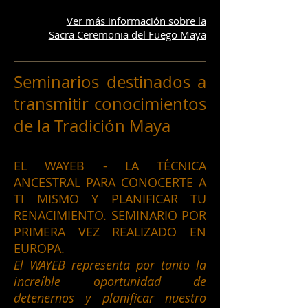
Ver más información sobre la
Sacra Ceremonia del Fuego Maya
Seminarios destinados a
transmitir conocimientos
de la Tradición Maya
EL WAYEB - LA TÉCNICA
ANCESTRAL PARA CONOCERTE A
TI MISMO Y PLANIFICAR TU
RENACIMIENTO. SEMINARIO POR
PRIMERA VEZ REALIZADO EN
EUROPA.
El WAYEB representa por tanto la
increíble oportunidad de
detenernos y planificar nuestro