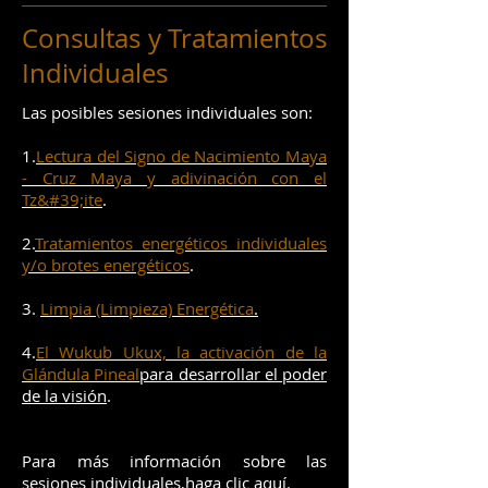
Consultas y Tratamientos
Individuales
Las posibles sesiones individuales son:
1.
Lectura del Signo de Nacimiento Maya
- Cruz Maya y adivinación con el
Tz&#39;ite
.
2.
Tratamientos energéticos individuales
y/o brotes energéticos
.
3.
Limpia (Limpieza) Energética
.
4.
El Wukub Ukux, la activación de la
Glándula Pineal
para desarrollar el poder
de la visión
.
Para más información sobre las
sesiones individuales,
haga clic aquí
.