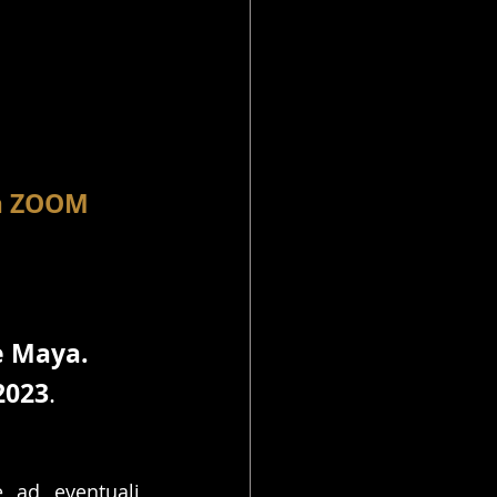
ma ZOOM
e Maya. 
2023
. 
 ad eventuali 