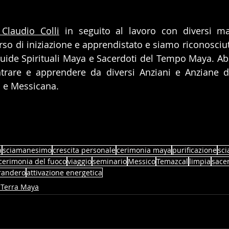
Claudio Colli
 in seguito al lavoro con diversi ma
rso di iniziazione e apprendistato e siamo riconosciut
uide Spirituali Maya e Sacerdoti del Tempo Maya. Ab
ntrare e apprendere da diversi Anziani e Anziane de
 e Messicana.
a
sciamanesimo
crescita personale
cerimonia maya
purificazione
sc
cerimonia del fuoco
viaggio
seminario
Messico
Temazcal
limpia
sace
randero
attivazione energetica
n Terra Maya