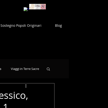
Sostegno Popoli Originari
Blog
a
Viaggi in Terre Sacre
ssico,
 1