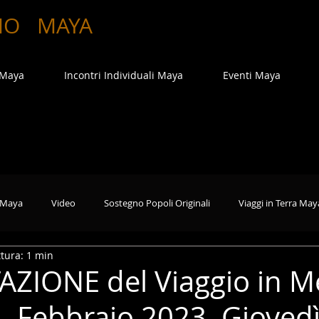
MO
MAYA
 Maya
Incontri Individuali Maya
Eventi Maya
 Maya
Video
Sostegno Popoli Originali
Viaggi in Terra May
tura: 1 min
ZIONE del Viaggio in Me
- Febbraio 2023. Giovedì