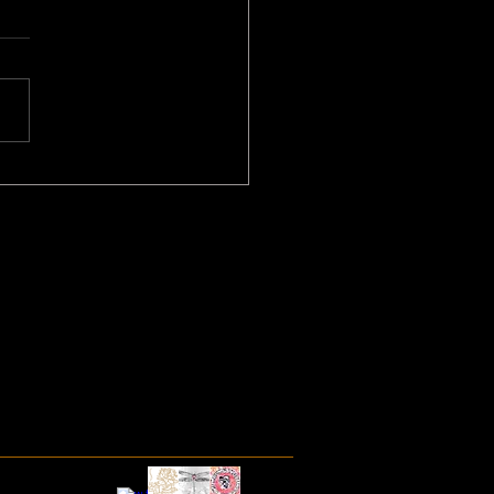
brazione del Solstizio
ra Cerimonia
 del Fuoco. Venerdì 19
no ore 20.30 in Natura a
nea (Reggio Emilia)