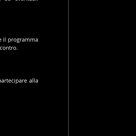
re il programma 
ncontro.
rtecipare alla 