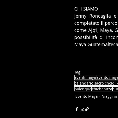
CHI SIAMO
Jenny Roncaglia e 
completato il perco
come Ajq’ij Maya, G
possibilità di inco
Maya Guatemalteca
Tag:
eventi maya
evento may
calendario sacro cholqji
palenque
chichenitza
cu
Evento Maya
Viaggi i