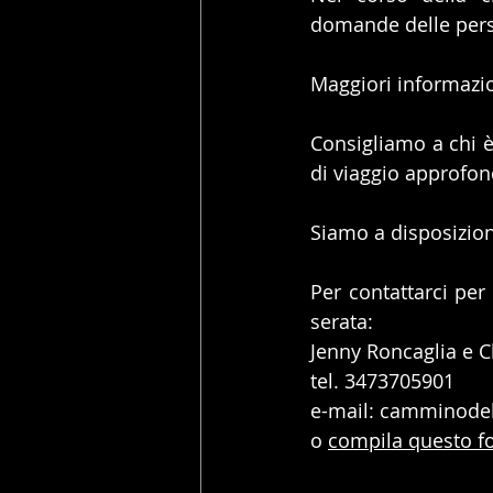
domande delle pers
Maggiori informazio
Consigliamo a chi è 
di viaggio approfon
Siamo a disposizion
Per contattarci per
serata:
Jenny Roncaglia e Cl
tel. 3473705901
e-mail: camminodel
o 
compila questo f