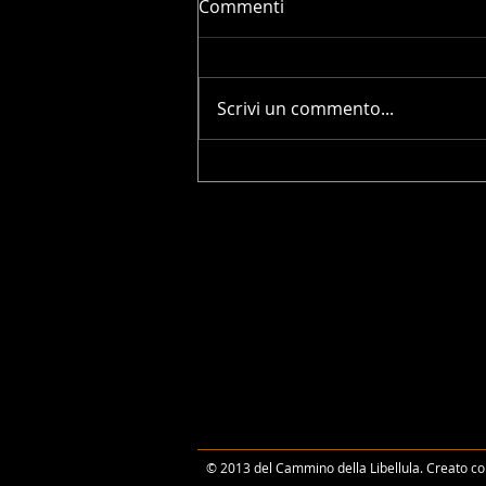
Commenti
Scrivi un commento...
Animali, Spiriti Aiutanti e
Guida. Incontro con Turtle
Heart, Nativo Americano
Ojibwe. 8 luglio ore 20.45 su
zoom
© 2013 del Cammino della Libellula. Creato c