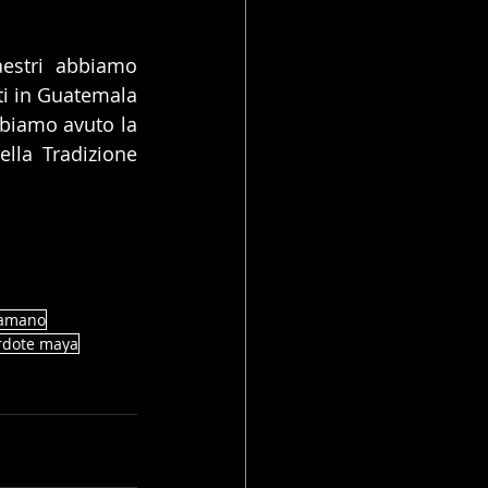
estri abbiamo 
i in Guatemala 
biamo avuto la 
lla Tradizione 
iamano
rdote maya