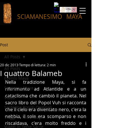
SCIAMANESIMO
MAYA
Post
All Posts
20 dic 2013
Tempo di lettura: 2 min
All Posts
I quattro Balameb
Evento Maya
Nella tradizione Maya, si fa 
Saggezza Maya
riferimento ad Atlantide e a un 
cataclisma che cambiò il pianeta. Nel 
Video
sacro libro del Popol Vuh si racconta 
Sostegno Popoli Originali
che il cielo era diventato nero, c'era la 
nebbia, il sole era scomparso e non 
Viaggi in Terra Maya
riscaldava, c'era molto freddo e i 
Viaggi in Terre Sacre