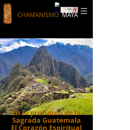
CHAMANISMO
MAYA
En lo profundo de la
Sagrada Guatemala
El Corazón Espiritual