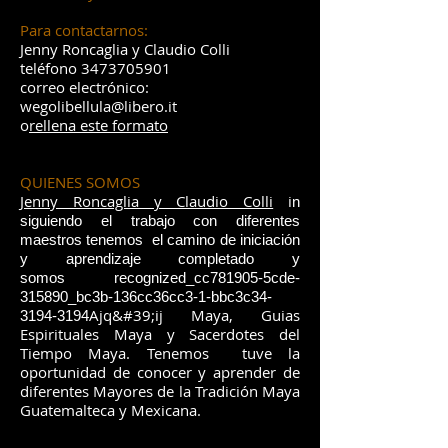
Para contactarnos:
Jenny Roncaglia y Claudio Colli
teléfono
3473705901
correo electrónico:
wegolibellula@libero.it
o
rellena este formato
QUIENES SOMOS
Jenny Roncaglia y Claudio Colli
i
n
siguiendo el trabajo con diferentes
maestros tenemos el camino de iniciación
y aprendizaje completado y
somos recognized_cc781905-5cde-
315890_bc3b-136cc36cc3-1-bbc3c34-
Ajq&#39;ij Maya, Guias
3194-3194
Espirituales Maya y Sacerdotes del
Tiempo Maya. Tenemos
tuve la
oportunidad de conocer y aprender de
diferentes Mayores de la Tradición Maya
Guatemalteca y Mexicana.