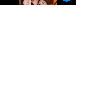
Vilma
Guaritrice, dall'età di 12 anni ha iniziato con la
lettura delle figlie di coca e divinazione. Proviene
da una lunga stirpe di guide spirituali andini. Fu
iniziata alla sua vita di guaritrice quando sua
madre fu colpita da un fulmine mentre era incinta
di Vilma. È nipote di Doña Natividad Challayku e
Don Benito Qoriwaman, il famoso insegnante del
professor Juan Nuñez del Prado