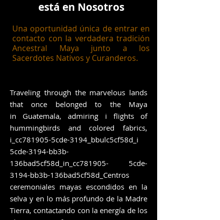
está en Nosotros
Una oportunidad única de entrar en
contacto con la verdadera tradición
Ancestral Maya junto a los
Sacerdotes Nativos y Curanderos.
Traveling through the marvelous lands
that once belonged to the Maya
in Guatemala, admiring i flights of
hummingbirds and colored fabrics,
i_cc781905-5cde-3194_bbulc5cf58d_i
5cde-3194-bb3b-
136bad5cf58d_in_cc781905- 5cde-
3194-bb3b-136bad5cf58d_Centros
ceremoniales mayas escondidos en la
selva y en lo más profundo de la Madre
Tierra, contactando con la energía de los