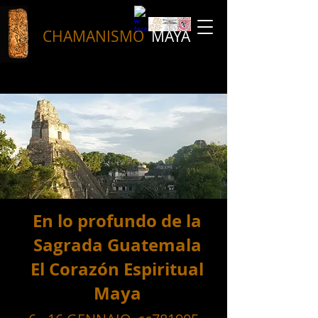
CHAMANISMO
MAYA
En lo profundo de la
Sagrada Guatemala
El Corazón Espiritual
Maya