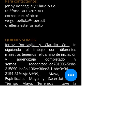
Para contactarnos:
Jenny Roncaglia y Claudio Colli
teléfono
3473705901
correo electrónico:
wegolibellula@libero.it
o
rellena este formato
QUIENES SOMOS
Jenny Roncaglia y Claudio Colli
i
n
siguiendo el trabajo con diferentes
maestros tenemos el camino de iniciación
y aprendizaje completado y
somos recognized_cc781905-5cde-
315890_bc3b-136cc36cc3-1-bbc3c34-
Ajq&#39;ij Maya, Guias
3194-3194
Espirituales Maya y Sacerdotes del
Tiempo Maya. Tenemos
tuve la
oportunidad de conocer y aprender de
diferentes Mayores de la Tradición Maya
Guatemalteca y Mexicana.