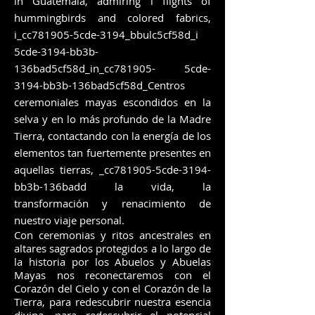
in Guatemala, admiring i flights of
hummingbirds and colored fabrics,
i_cc781905-5cde-3194_bbulc5cf58d_i
5cde-3194-bb3b-
136bad5cf58d_in_cc781905- 5cde-
3194-bb3b-136bad5cf58d_Centros
ceremoniales mayas escondidos en la
selva y en lo más profundo de la Madre
Tierra, contactando con la energía de los
elementos tan fuertemente presentes en
aquellas tierras, _cc781905-5cde-3194-
bb3b-136badd la vida, la
transformación y renacimiento de
nuestro viaje personal.
Con ceremonias y ritos ancestrales en
altares sagrados protegidos a lo largo de
la historia por los Abuelos y Abuelas
Mayas nos reconectaremos con el
Corazón del Cielo y con el Corazón de la
Tierra, para redescubrir nuestra esencia