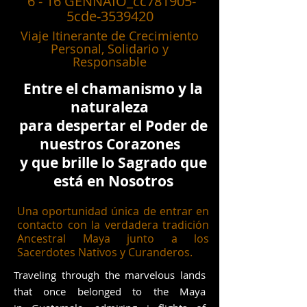
6 - 16 GENNAIO_cc781905-
5cde-3539420
Viaje Itinerante de Crecimiento
Personal, Solidario y
Responsable
Entre el chamanismo y la
naturaleza
para despertar el Poder de
nuestros Corazones
y que brille lo Sagrado que
está en Nosotros
Una oportunidad única de entrar en
contacto con la verdadera tradición
Ancestral Maya junto a los
Sacerdotes Nativos y Curanderos.
Traveling through the marvelous lands
that once belonged to the Maya